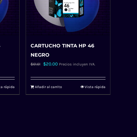
S
CARTUCHO TINTA HP 46
NEGRO
El
El
$
20.00
$
61.61
Precios incluyen IVA.
precio
precio
original
actual
ta rápida
Añadir al carrito
Vista rápida
era:
es:
$61.61.
$20.00.