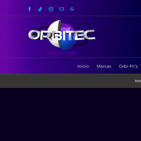
Skip
Facebook
Tiktok
Instagram
Email
WhatsApp
to
content
Inicio
Marcas
Orbi-Pc’s
Ho