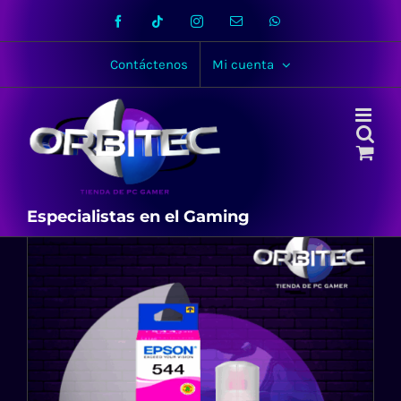
Skip
Facebook
Tiktok
Instagram
Email
WhatsApp
to
content
Contáctenos
Mi cuenta
Especialistas en el Gaming