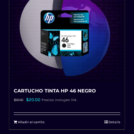
CARTUCHO TINTA HP 46 NEGRO
El
El
$
20.00
$
61.61
Precios incluyen IVA.
precio
precio
original
actual
Añadir al carrito
Details
era:
es:
$61.61.
$20.00.