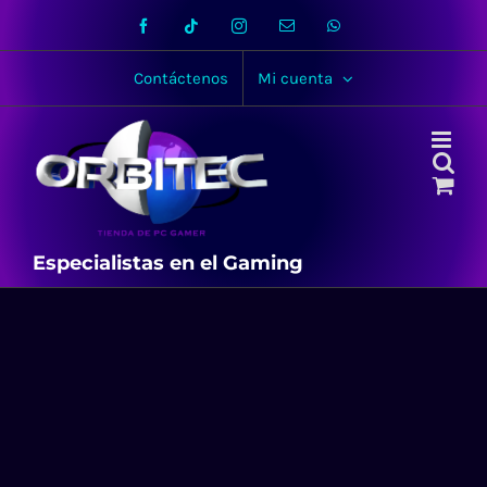
Skip
Facebook
Tiktok
Instagram
Email
WhatsApp
to
content
Contáctenos
Mi cuenta
Especialistas en el Gaming