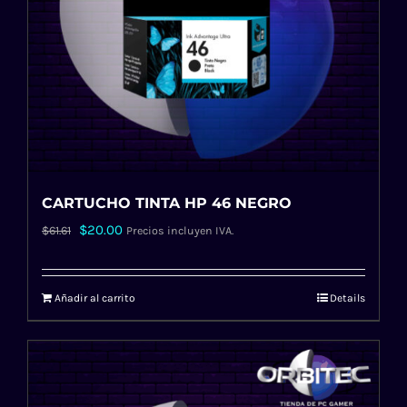
CARTUCHO TINTA HP 46 NEGRO
El
El
$
20.00
$
61.61
Precios incluyen IVA.
precio
precio
original
actual
Añadir al carrito
Details
era:
es:
$61.61.
$20.00.