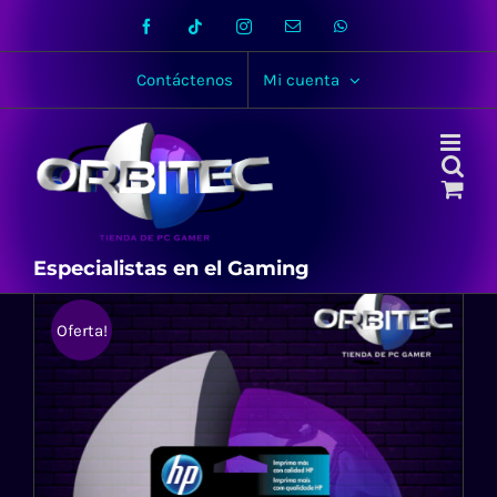
Skip
Facebook
Tiktok
Instagram
Email
WhatsApp
to
content
Contáctenos
Mi cuenta
Especialistas en el Gaming
Oferta!