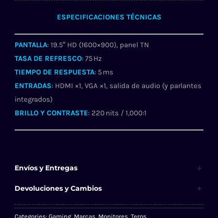
ESPECIFICACIONES TÉCNICAS
PANTALLA
: 19.5″ HD (1600×900), panel TN
TASA DE REFRESCO
: 75 Hz
TIEMPO DE RESPUESTA
: 5 ms
ENTRADAS
: HDMI ×1, VGA ×1, salida de audio (y parlantes
integrados)
BRILLO Y CONTRASTE
: 220 nits / 1,000:1
Envíos y Entregas
Devoluciones y Cambios
Categories:
Gaming
,
Marcas
,
Monitores
,
Teros