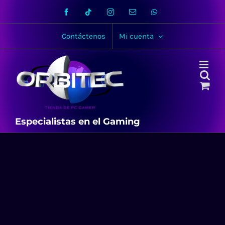
Skip
Facebook
Tiktok
Instagram
Email
WhatsApp
to
content
Contáctenos
Mi cuenta
Especialistas en el Gaming