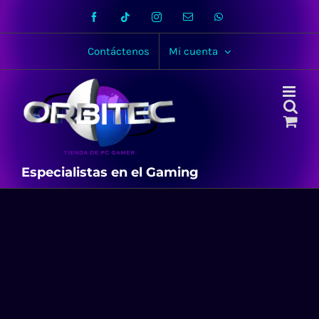
Skip
Facebook
Tiktok
Instagram
Email
WhatsApp
to
content
Contáctenos
Mi cuenta
Especialistas en el Gaming