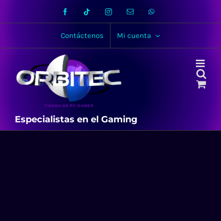
Skip
Facebook
Tiktok
Instagram
Email
WhatsApp
to
content
Contáctenos
Mi cuenta
Especialistas en el Gaming