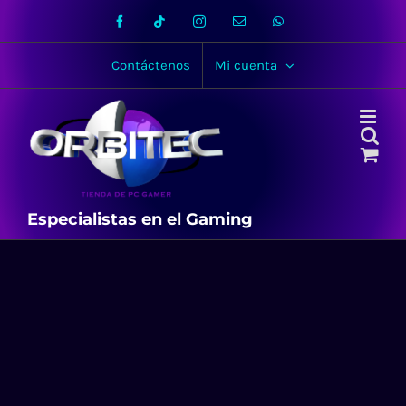
Skip
Facebook
Tiktok
Instagram
Email
WhatsApp
to
content
Contáctenos
Mi cuenta
Especialistas en el Gaming