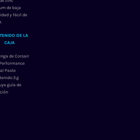
de zinc
um de baja
idad y fácil de
r.
TENIDO DE LA
CAJA
ringa de Corsair
Performance
al Paste
tenido:3 g
uye guía de
ción