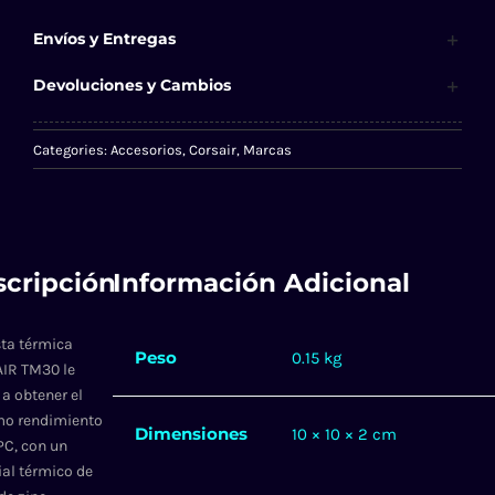
Envíos y Entregas
Devoluciones y Cambios
Categories:
Accesorios
,
Corsair
,
Marcas
cripción
Información Adicional
sta térmica
Peso
0.15 kg
IR TM30 le
a obtener el
o rendimiento
Dimensiones
10 × 10 × 2 cm
PC, con un
al térmico de