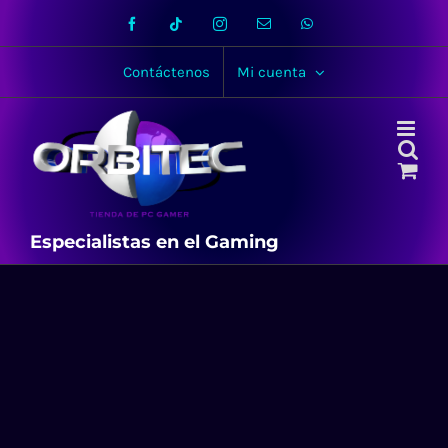
Skip
Facebook
Tiktok
Instagram
Email
WhatsApp
to
content
Contáctenos
Mi cuenta
Especialistas en el Gaming