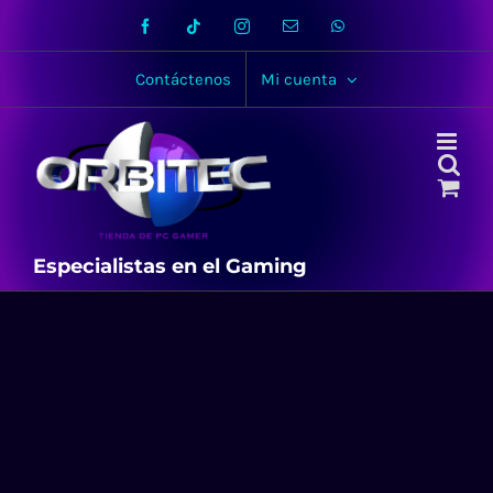
Skip
Facebook
Tiktok
Instagram
Email
WhatsApp
to
content
Contáctenos
Mi cuenta
Especialistas en el Gaming