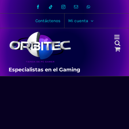
Skip
Facebook
Tiktok
Instagram
Email
WhatsApp
to
content
Contáctenos
Mi cuenta
Especialistas en el Gaming