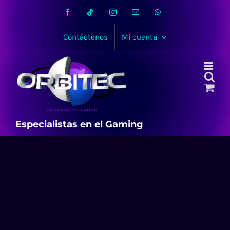
Skip
Facebook
Tiktok
Instagram
Email
WhatsApp
to
content
Contáctenos
Mi cuenta
Especialistas en el Gaming