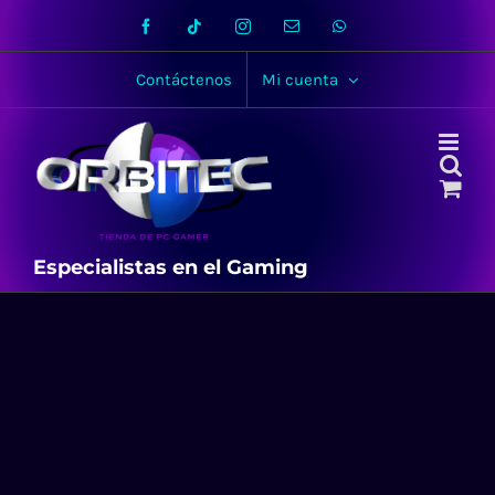
Skip
Facebook
Tiktok
Instagram
Email
WhatsApp
to
content
Contáctenos
Mi cuenta
Especialistas en el Gaming