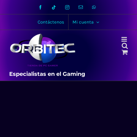
Skip
Facebook
Tiktok
Instagram
Email
WhatsApp
to
content
Contáctenos
Mi cuenta
Especialistas en el Gaming