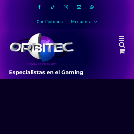
Skip
Facebook
Tiktok
Instagram
Email
WhatsApp
to
content
Contáctenos
Mi cuenta
Especialistas en el Gaming