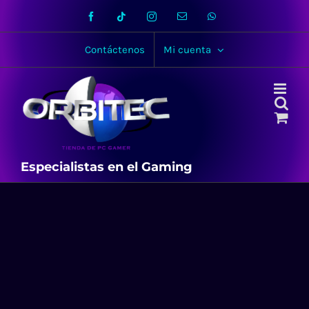
Skip
Facebook
Tiktok
Instagram
Email
WhatsApp
to
content
Contáctenos
Mi cuenta
Especialistas en el Gaming