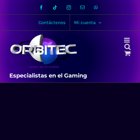
Skip
Facebook
Tiktok
Instagram
Email
WhatsApp
to
content
Contáctenos
Mi cuenta
Especialistas en el Gaming