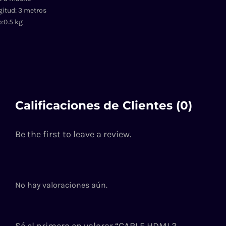
itud: 3 metros
:0.5 kg
Calificaciones de Clientes (0)
Be the first to leave a review.
No hay valoraciones aún.
Sé el primero en valorar “CABLE HDMI 3