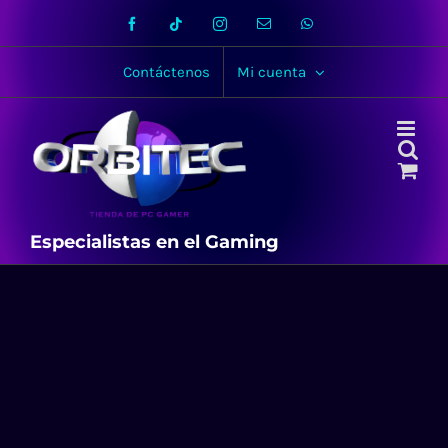
Skip
Facebook
Tiktok
Instagram
Email
WhatsApp
to
content
Contáctenos
Mi cuenta
Especialistas en el Gaming