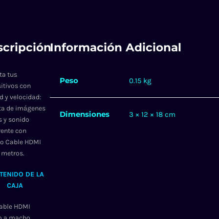
cripción
Información Adicional
ta tus
Peso
0.15 kg
itivos con
d y velocidad:
uta de imágenes
Dimensiones
3 × 12 × 18 cm
s y sonido
vente con
ro Cable HDMI
 metros.
TENIDO DE LA
CAJA
Cable HDMI
 a macho