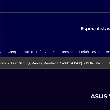
Especialista
Componentes de Pc’s
Monitores
Periféricos
Im
Home
Asus
Gaming
Marcas
Monitores
ASUS VG249Q5R PLANO 24″ 200
ASUS 