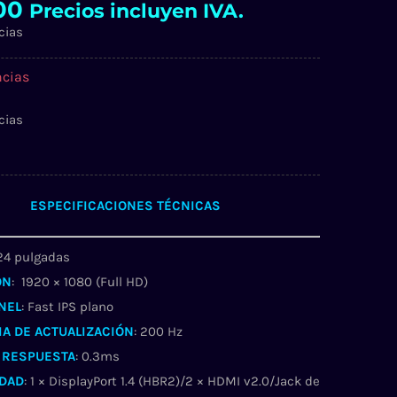
00
Precios incluyen IVA.
cias
ncias
cias
ESPECIFICACIONES TÉCNICAS
 24 pulgadas
ÓN
: 1920 × 1080 (Full HD)
ANEL
: Fast IPS plano
A DE ACTUALIZACIÓN
: 200 Hz
 RESPUESTA
: 0.3ms
IDAD
: 1 × DisplayPort 1.4 (HBR2)/2 × HDMI v2.0/Jack de