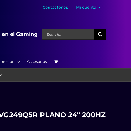
Contáctenos
Mi cuenta
Search
s en el Gaming
for:
presión
Accesorios
HZ
VG249Q5R PLANO 24″ 200HZ