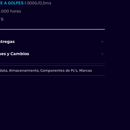
E A GOLPES
:1.500G/0,5ms
0.000 horas
TB
ntregas
nes y Cambios
data
,
Almacenamiento
,
Componentes de Pc's
,
Marcas