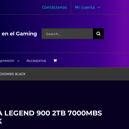
Contáctenos
Mi cuenta
Search
s en el Gaming
for:
presión
Accesorios
7000MBS BLACK
 LEGEND 900 2TB 7000MBS
K