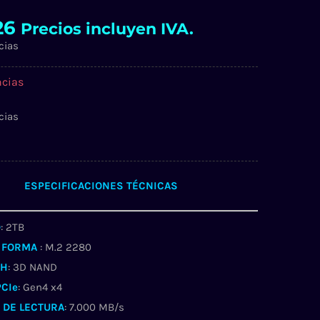
26
Precios incluyen IVA.
cias
ncias
cias
ESPECIFICACIONES TÉCNICAS
D
: 2TB
 FORMA
: M.2 2280
SH
: 3D NAND
PCIe
: Gen4 x4
 DE LECTURA
: 7.000 MB/s