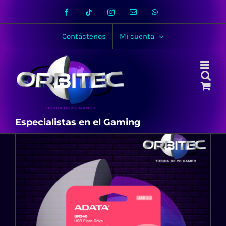
Skip
Facebook
Tiktok
Instagram
Email
WhatsApp
to
content
Contáctenos
Mi cuenta
Especialistas en el Gaming